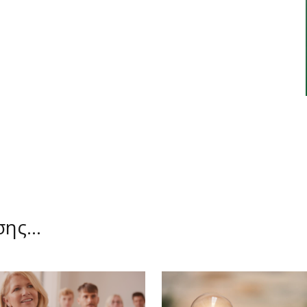
ίσης…