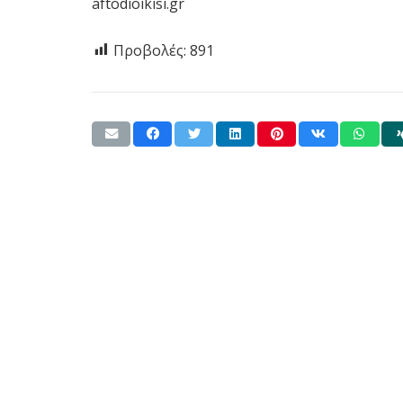
aftodioikisi.gr
Προβολές:
891