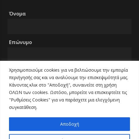
Όνομα
Επώνυμο
Χρησιμοποιούμε cookies για να βελτιώσουμε την εμπειρία
Email
περιήγησής σας και να αναλύουμε την επισκεψιμότητά μας.
Κάνοντας κλικ στο "Αποδοχή", συναινείτε στη χρήση
ΟΛΩΝ των cookies. Ωστόσο, μπορείτε να επισκεφτείτε τις
Τηλέφωνο
"Ρυθμίσεις Cookies" για να παράσχετε μια ελεγχόμενη
συγκατάθεση.
Αποδοχή