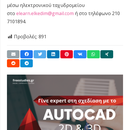
μέσω ηλεκτρονικού ταχυδρομείου
στο
elearn.elkedim@gmail.com
ή στο τηλέφωνο 210
7101894.
Προβολές:
891