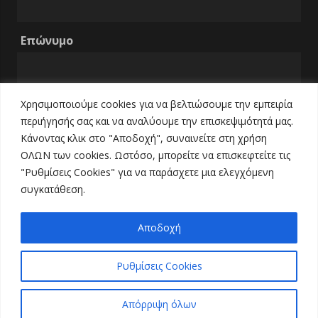
Επώνυμο
Χρησιμοποιούμε cookies για να βελτιώσουμε την εμπειρία
Email
περιήγησής σας και να αναλύουμε την επισκεψιμότητά μας.
Κάνοντας κλικ στο "Αποδοχή", συναινείτε στη χρήση
ΟΛΩΝ των cookies. Ωστόσο, μπορείτε να επισκεφτείτε τις
Τηλέφωνο
"Ρυθμίσεις Cookies" για να παράσχετε μια ελεγχόμενη
συγκατάθεση.
Αποδοχή
Ρυθμίσεις Cookies
Απόρριψη όλων
© 2021 All Rights Reserved.