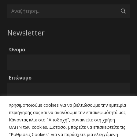
Αναζήτηση
για:
Newsletter
Όνομα
Επώνυμο
Χρησιμοποιούμε cookies για να βελτιώσουμε την εμπειρία
Email
περιήγησής σας και να αναλύουμε την επισκεψιμότητά μας.
Κάνοντας κλικ στο "Αποδοχή", συναινείτε στη χρήση
ΟΛΩΝ των cookies. Ωστόσο, μπορείτε να επισκεφτείτε τις
Τηλέφωνο
"Ρυθμίσεις Cookies" για να παράσχετε μια ελεγχόμενη