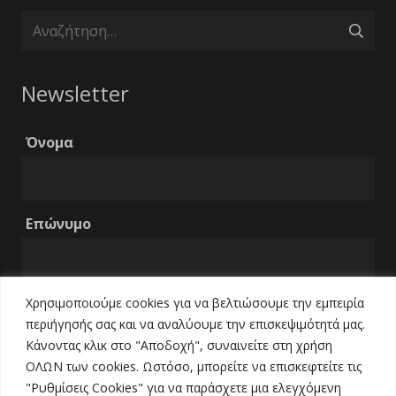
Αναζήτηση
για:
Newsletter
Όνομα
Επώνυμο
Χρησιμοποιούμε cookies για να βελτιώσουμε την εμπειρία
Email
περιήγησής σας και να αναλύουμε την επισκεψιμότητά μας.
Κάνοντας κλικ στο "Αποδοχή", συναινείτε στη χρήση
ΟΛΩΝ των cookies. Ωστόσο, μπορείτε να επισκεφτείτε τις
Τηλέφωνο
"Ρυθμίσεις Cookies" για να παράσχετε μια ελεγχόμενη