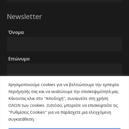
για:
Newsletter
Όνομα
Επώνυμο
Χρησιμοποιούμε cookies για να βελτιώσουμε την εμπειρία
Email
περιήγησής σας και να αναλύουμε την επισκεψιμότητά μας.
Κάνοντας κλικ στο "Αποδοχή", συναινείτε στη χρήση
ΟΛΩΝ των cookies. Ωστόσο, μπορείτε να επισκεφτείτε τις
Τηλέφωνο
"Ρυθμίσεις Cookies" για να παράσχετε μια ελεγχόμενη
συγκατάθεση.