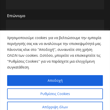
Επώνυμο
Χρησιμοποιούμε cookies για να βελτιώσουμε την εμπειρία
Email
περιήγησής σας και να αναλύουμε την επισκεψιμότητά μας.
Κάνοντας κλικ στο "Αποδοχή", συναινείτε στη χρήση
ΟΛΩΝ των cookies. Ωστόσο, μπορείτε να επισκεφτείτε τις
Τηλέφωνο
"Ρυθμίσεις Cookies" για να παράσχετε μια ελεγχόμενη
συγκατάθεση.
Αποδοχή
Ρυθμίσεις Cookies
Απόρριψη όλων
© 2021 All Rights Reserved.