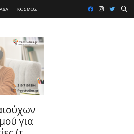
ΑΔΑ
ΚΟΣΜΟΣ
καιούχων
μού για
ες (τ.