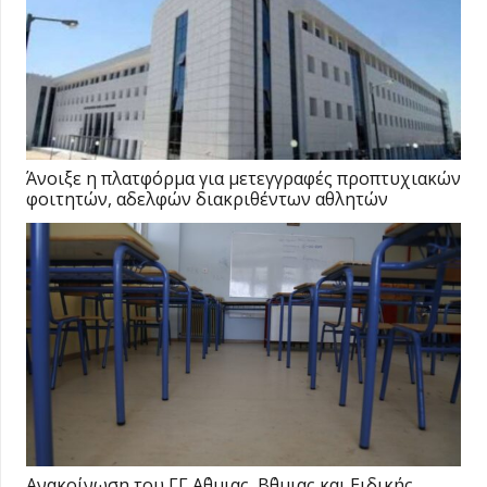
Άνοιξε η πλατφόρμα για μετεγγραφές προπτυχιακών
φοιτητών, αδελφών διακριθέντων αθλητών
Ανακοίνωση του ΓΓ Α΄θμιας, Β΄θμιας και Ειδικής