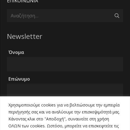
ΕΠΙΚΟΙΝΩΝΙΑ
Αναζήτηση
για:
Newsletter
Όνομα
Επώνυμο
Χρησιμοποιούμε cookies για να βελτιώσουμε την εμπειρία
Email
περιήγησής σας και να αναλύουμε την επισκεψιμότητά μας.
Κάνοντας κλικ στο "Αποδοχή", συναινείτε στη χρήση
ΟΛΩΝ των cookies. Ωστόσο, μπορείτε να επισκεφτείτε τις