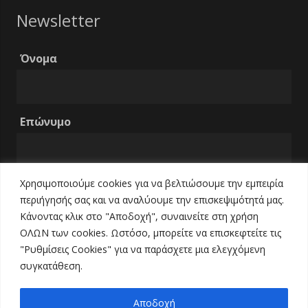
Newsletter
Όνομα
Επώνυμο
Χρησιμοποιούμε cookies για να βελτιώσουμε την εμπειρία
Email
περιήγησής σας και να αναλύουμε την επισκεψιμότητά μας.
Κάνοντας κλικ στο "Αποδοχή", συναινείτε στη χρήση
ΟΛΩΝ των cookies. Ωστόσο, μπορείτε να επισκεφτείτε τις
Τηλέφωνο
"Ρυθμίσεις Cookies" για να παράσχετε μια ελεγχόμενη
συγκατάθεση.
Αποδοχή