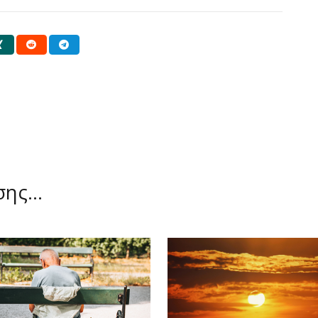
ίσης…