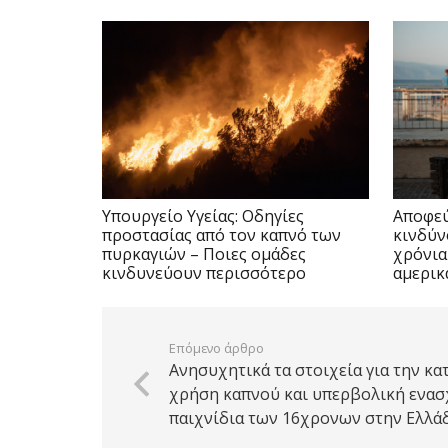
Υπουργείο Υγείας: Οδηγίες
Αποφεύ
προστασίας από τον καπνό των
κινδύν
πυρκαγιών – Ποιες ομάδες
χρόνια
κινδυνεύουν περισσότερο
αμερικ
Επόμενο άρθρο
Ανησυχητικά τα στοιχεία για την κ
χρήση καπνού και υπερβολική ενασ
παιχνίδια των 16χρονων στην Ελλά