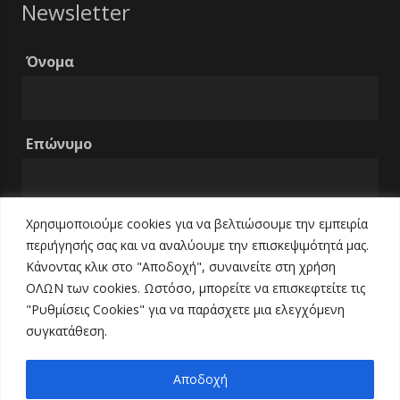
Newsletter
Όνομα
Επώνυμο
Χρησιμοποιούμε cookies για να βελτιώσουμε την εμπειρία
Email
περιήγησής σας και να αναλύουμε την επισκεψιμότητά μας.
Κάνοντας κλικ στο "Αποδοχή", συναινείτε στη χρήση
ΟΛΩΝ των cookies. Ωστόσο, μπορείτε να επισκεφτείτε τις
Τηλέφωνο
"Ρυθμίσεις Cookies" για να παράσχετε μια ελεγχόμενη
συγκατάθεση.
Αποδοχή