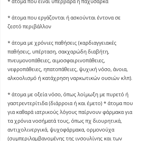
* άτομα που είναι υπέρβαρα ή παχύσαρκα
* άτομα που εργάζονται ή ασκούνται έντονα σε
ζεστό περιβάλλον
* άτομα με χρόνιες παθήσεις (καρδιαγγειακές
παθήσεις, υπέρταση, σακχαρώδη διαβήτη,
πνευμονοπάθειες, αιμοσφαιρινοπάθειες,
νεφροπάθειες, ηπατοπάθειες, ψυχική νόσο, άνοια,
αλκοολισμό ή κατάχρηση ναρκωτικών ουσιών κλπ).
* άτομα με οξεία νόσο, όπως λοίμωξη με πυρετό ή
γαστρεντερίτιδα (διάρροια ή και έμετο) * άτομα που
για καθαρά ιατρικούς λόγους παίρνουν φάρμακα για
τα χρόνια νοσήματά τους, όπως πχ διουρητικά,
αντιχολινεργικά, ψυχοφάρμακα, ορμονούχα
(συμπεριλαμβανομένης της ινσουλίνης και των