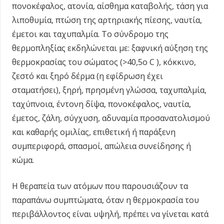
πονοκέφαλος, ατονία, αίσθημα καταβολής, τάση για
λιποθυμία, πτώση της αρτηριακής πίεσης, ναυτία,
έμετοι και ταχυπαλμία. Το σύνδρομο της
θερμοπληξίας εκδηλώνεται με: ξαφνική αύξηση της
θερμοκρασίας του σώματος (>40,5ο C ), κόκκινο,
ζεστό και ξηρό δέρμα (η εφίδρωση έχει
σταματήσει), ξηρή, πρησμένη γλώσσα, ταχυπαλμία,
ταχύπνοια, έντονη δίψα, πονοκέφαλος, ναυτία,
έμετος, ζάλη, σύγχυση, αδυναμία προσανατολισμού
και καθαρής ομιλίας, επιθετική ή παράξενη
συμπεριφορά, σπασμοί, απώλεια συνείδησης ή
κώμα.
Η θεραπεία των ατόμων που παρουσιάζουν τα
παραπάνω συμπτώματα, όταν η θερμοκρασία του
περιβάλλοντος είναι υψηλή, πρέπει να γίνεται κατά