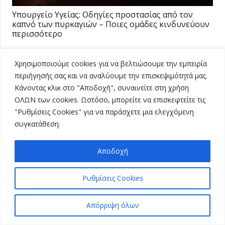
Υπουργείο Υγείας: Οδηγίες προστασίας από τον
καπνό των πυρκαγιών – Ποιες ομάδες κινδυνεύουν
περισσότερο
Χρησιμοποιούμε cookies για να βελτιώσουμε την εμπειρία
Επόμενο άρθρο
Προηγούμενο άρθρο
περιήγησής σας και να αναλύουμε την επισκεψιμότητά μας.
Κάνοντας κλικ στο "Αποδοχή", συναινείτε στη χρήση
ΟΛΩΝ των cookies. Ωστόσο, μπορείτε να επισκεφτείτε τις
"Ρυθμίσεις Cookies" για να παράσχετε μια ελεγχόμενη
συγκατάθεση.
Πρόσφατα
Αποδοχή
Αποζημιώσεις: Πώς θα δοθούν για
αφθώδη πυρετό, πανώλη και
Ρυθμίσεις Cookies
ευλογιά προβάτων – Τα ποσά
08/07/2026
Προβολές:
79
Απόρριψη όλων
Αποφεύγοντας 3 παράγοντες
κινδύνου κερδίζουμε 13 επιπλέον