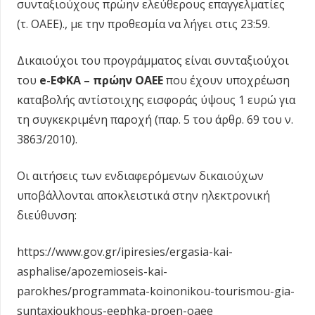
συνταξιούχους πρώην ελεύθερους επαγγελματίες
(τ. ΟΑΕΕ)., με την προθεσμία να λήγει στις 23:59.
Δικαιούχοι του προγράμματος είναι συνταξιούχοι
του
e-ΕΦΚΑ – πρώην ΟΑΕΕ
που έχουν υποχρέωση
καταβολής αντίστοιχης εισφοράς ύψους 1 ευρώ για
τη συγκεκριμένη παροχή (παρ. 5 του άρθρ. 69 του ν.
3863/2010).
Οι αιτήσεις των ενδιαφερόμενων δικαιούχων
υποβάλλονται αποκλειστικά στην ηλεκτρονική
διεύθυνση:
https://www.gov.gr/ipiresies/ergasia-kai-
asphalise/apozemioseis-kai-
parokhes/programmata-koinonikou-tourismou-gia-
suntaxioukhous-eephka-proen-oaee