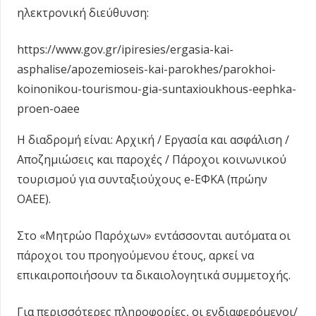
ηλεκτρονική διεύθυνση:
https://www.gov.gr/ipiresies/ergasia-kai-
asphalise/apozemioseis-kai-parokhes/parokhoi-
koinonikou-tourismou-gia-suntaxioukhous-eephka-
proen-oaee
Η διαδρομή είναι: Αρχική / Εργασία και ασφάλιση /
Αποζημιώσεις και παροχές / Πάροχοι κοινωνικού
τουρισμού για συνταξιούχους e-ΕΦΚΑ (πρώην
ΟΑΕΕ).
Στο «Μητρώο Παρόχων» εντάσσονται αυτόματα οι
πάροχοι του προηγούμενου έτους, αρκεί να
επικαιροποιήσουν τα δικαιολογητικά συμμετοχής.
Για περισσότερες πληροφορίες, οι ενδιαφερόμενοι/