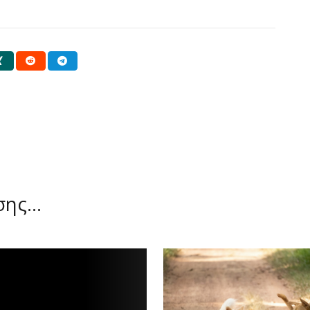
ίσης…