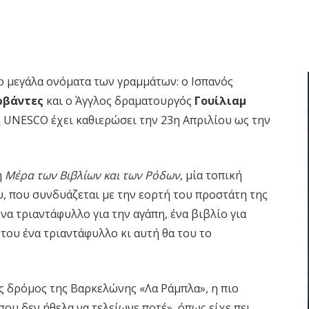
ύο μεγάλα ονόματα των γραμμάτων: ο Ισπανός
ρβάντες
και ο Άγγλος δραματουργός
Γουίλιαμ
η UNESCO έχει καθιερώσει την 23η Απριλίου ως την
η
Μέρα των Βιβλίων και των Ρόδων
, μία τοπική
υ, που συνδυάζεται με την εορτή του προστάτη της
να τριαντάφυλλο για την αγάπη, ένα βιβλίο για
 του ένα τριαντάφυλλο κι αυτή θα του το
 δρόμος της Βαρκελώνης «Λα Ράμπλα», η πιο
που δεν ήθελα να τελείωνε ποτέ», όπως είχε πει