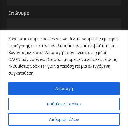
Επώνυμο
Χρησιμοποιούμε cookies για να βελτιώσουμε την εμπειρία
Email
περιήγησής σας και να αναλύουμε την επισκεψιμότητά μας.
Κάνοντας κλικ στο "Αποδοχή", συναινείτε στη χρήση
ΟΛΩΝ των cookies. Ωστόσο, μπορείτε να επισκεφτείτε τις
Τηλέφωνο
"Ρυθμίσεις Cookies" για να παράσχετε μια ελεγχόμενη
συγκατάθεση.
Αποδοχή
Ρυθμίσεις Cookies
Απόρριψη όλων
© 2021 All Rights Reserved.